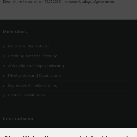
Diesen Artikel haben wir am 10.09.2023 in unseren Katalog aufgenommen.
Mehr über...
Kontakt zu den Autoren
Lieferung, Versand, Zahlung
AGB + Widerruf Ampelpublishing
Privatsphäre und Datenschutz
Impressum Ampelpublishing
Cookie Einstellungen
Informationen
Podcast, Radio & TV mit den Autoren