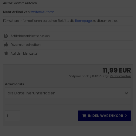
Autor:
weitere Autoren
Mehr Artikel von:
weitere Autoren
Für weitere Informationen besuchen Sie bitte die
Homepage
zu diesem Artikel.
Artikeldatenblatt drucken
Rezension schreiben
11,99 EUR
Endpreis nach § 19 UStG. zzgl.
Versandkosten
downloads
als Datei herunterladen
IN DEN WARENKORB