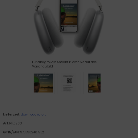
Für eine größere Ansicht klicken Sie auf das
Vorschaubild
Lieferzeit:
download sofort
Art.Nr.:
203
GTIN/EAN:
9783962467982