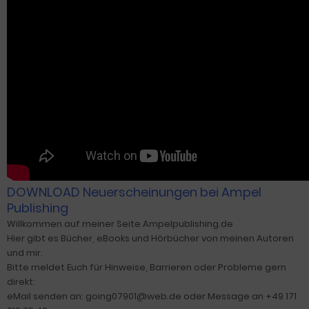
DOWNLOAD Neuerscheinungen bei Ampel
Publishing
Willkommen auf meiner Seite Ampelpublishing.de
Hier gibt es Bücher, eBooks und Hörbücher von meinen Autoren
und mir.
Bitte meldet Euch für Hinweise, Barrieren oder Probleme gern
direkt:
eMail senden an: going07901@web.de oder Message an +49 171