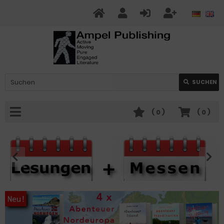
SUCHEN
(
0
)
(
0
)