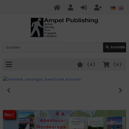
SUCHEN
(
0
)
(
0
)