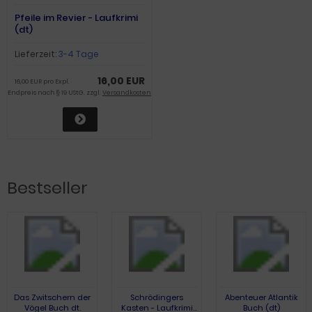
Pfeile im Revier - Laufkrimi
(dt)
Lieferzeit:
3-4 Tage
16,00 EUR
16,00 EUR pro Expl.
Endpreis nach § 19 UStG. zzgl.
Versandkosten
Bestseller
Das Zwitschern der
Schrödingers
Abenteuer Atlantik
Vögel Buch dt.
Kasten - Laufkrimi
Buch (dt)