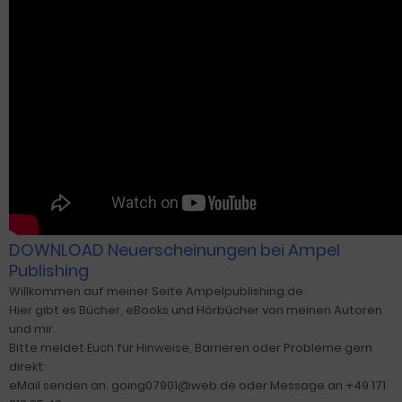
DOWNLOAD Neuerscheinungen bei Ampel
Publishing
Willkommen auf meiner Seite Ampelpublishing.de
Hier gibt es Bücher, eBooks und Hörbücher von meinen Autoren
und mir.
Bitte meldet Euch für Hinweise, Barrieren oder Probleme gern
direkt:
eMail senden an: going07901@web.de oder Message an +49 171