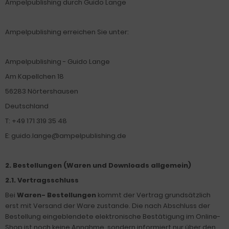
Ampelpublishing durch Guido Lange
Ampelpublishing erreichen Sie unter:
Ampelpublishing - Guido Lange
Am Kapellchen 18
56283 Nörtershausen
Deutschland
T: +49 171 319 35 48
E: guido.lange@ampelpublishing.de
2. Bestellungen (Waren und Downloads allgemein)
2.1. Vertragsschluss
Bei
Waren- Bestellungen
kommt der Vertrag grundsätzlich
erst mit Versand der Ware zustande. Die nach Abschluss der
Bestellung eingeblendete elektronische Bestätigung im Online-
Shop ist noch keine Annahme, sondern informiert nur über den