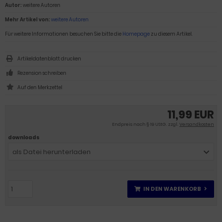
Autor:
weitere Autoren
Mehr Artikel von:
weitere Autoren
Für weitere Informationen besuchen Sie bitte die
Homepage
zu diesem Artikel.
Artikeldatenblatt drucken
Rezension schreiben
11,99 EUR
Endpreis nach § 19 UStG. zzgl.
Versandkosten
downloads
als Datei herunterladen
IN DEN WARENKORB