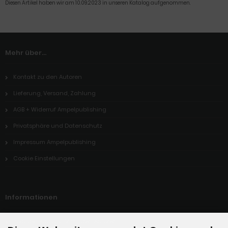
Diesen Artikel haben wir am 10.09.2023 in unseren Katalog aufgenommen.
Mehr über...
Kontakt zu den Autoren
Lieferung, Versand, Zahlung
AGB + Widerruf Ampelpublishing
Privatsphäre und Datenschutz
Impressum Ampelpublishing
Cookie Einstellungen
Informationen
Podcast, Radio & TV mit den Autoren