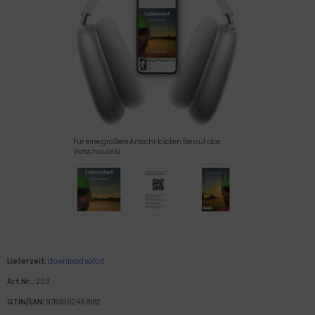
Für eine größere Ansicht klicken Sie auf das
Vorschaubild
Lieferzeit:
download sofort
Art.Nr.:
203
GTIN/EAN:
9783962467982