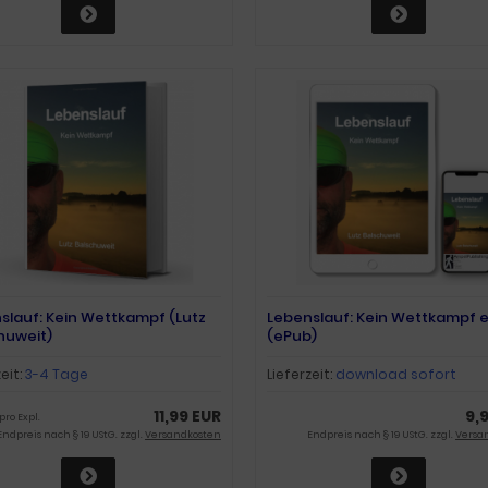
slauf: Kein Wettkampf (Lutz
Lebenslauf: Kein Wettkampf 
huweit)
(ePub)
zeit:
3-4 Tage
Lieferzeit:
download sofort
11,99 EUR
9,
 pro Expl.
Endpreis nach § 19 UStG. zzgl.
Versandkosten
Endpreis nach § 19 UStG. zzgl.
Versa