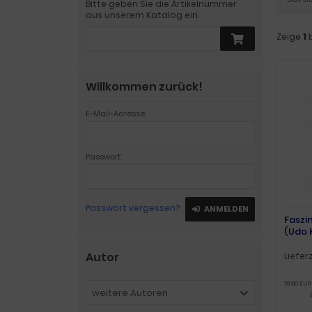
Bitte geben Sie die Artikelnummer
aus unserem Katalog ein.
Zeige
1
Willkommen zurück!
E-Mail-Adresse:
Passwort:
Passwort vergessen?
ANMELDEN
Faszi
(Udo 
Autor
Liefer
19,90 EUR
weitere Autoren