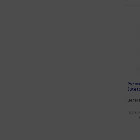
Pyren
(Stef
Liefer
15,30 EUR