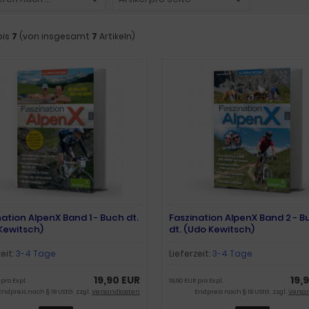
bis
7
(von insgesamt
7
Artikeln)
nation AlpenX Band 1 - Buch dt.
Faszination AlpenX Band 2 - B
Kewitsch)
dt. (Udo Kewitsch)
zeit:
3-4 Tage
Lieferzeit:
3-4 Tage
19,90 EUR
19,
 pro Expl.
19,90 EUR pro Expl.
Endpreis nach § 19 UStG. zzgl.
Versandkosten
Endpreis nach § 19 UStG. zzgl.
Versa