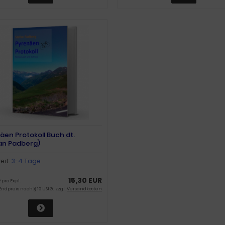
äen Protokoll Buch dt.
an Padberg)
zeit:
3-4 Tage
15,30 EUR
 pro Expl.
Endpreis nach § 19 UStG. zzgl.
Versandkosten