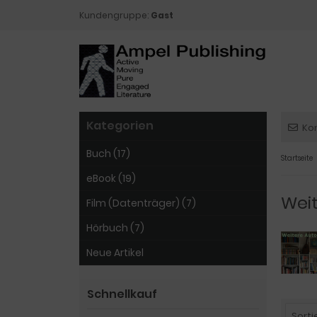
Kundengruppe:
Gast
Kategorien
Ko
Buch (17)
Startseite
eBook (19)
Wei
Film (Datenträger) (7)
Hörbuch (7)
Neue Artikel
Schnellkauf
Sorti