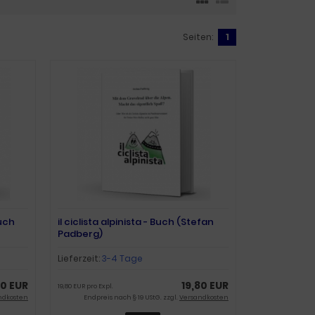
Seiten:
1
uch
il ciclista alpinista - Buch (Stefan
Padberg)
Lieferzeit:
3-4 Tage
90 EUR
19,80 EUR
19,80 EUR pro Expl.
ndkosten
Endpreis nach § 19 UStG. zzgl.
Versandkosten