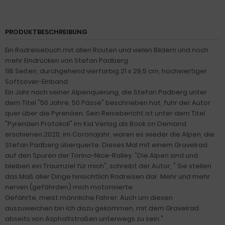
PRODUKTBESCHREIBUNG
Ein Radreisebuch mit allen Routen und vielen Bildern und noch
mehr Eindrücken von Stefan Padberg.
118 Seiten, durchgehend vierfarbig 21 x 29,5 cm, hochwertiger
Softcover-Einband.
Ein Jahr nach seiner Alpenquerung, die Stefan Padberg unter
dem Titel "50 Jahre, 50 Pässe" beschrieben hat, fuhr der Autor
quer über die Pyrenäen. Sein Reisebericht ist unter dem Titel
"Pyrenäen Protokoll" im Kid Verlag als Book on Demand
erschienen.2020, im Coronajahr, waren es wieder die Alpen, die
Stefan Padberg überquerte. Dieses Mal mit einem Gravelrad
auf den Spuren der Torino-Nice-Ralley. "Die Alpen sind und
bleiben ein Traumziel für mich", schreibt der Autor, " Sie stellen
das Maß aller Dinge hinsichtlich Radreisen dar. Mehr und mehr
nerven (gefährden) mich motorisierte
Gefährte, meist männliche Fahrer. Auch um diesen
auszuweichen bin ich dazu gekommen, mit dem Gravelrad
abseits von Asphaltstraßen unterwegs zu sein."