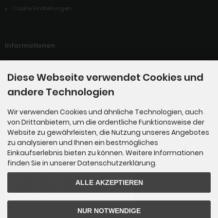
Cookie Einstellungen
Informationen
Podcast, Radio & TV mit den Autoren
Diese Webseite verwendet Cookies und
Termine der Autoren
andere Technologien
Lieblingsbuchhandlungen
Wir verwenden Cookies und ähnliche Technologien, auch
Hörbuch-Händler
von Drittanbietern, um die ordentliche Funktionsweise der
Website zu gewährleisten, die Nutzung unseres Angebotes
zu analysieren und Ihnen ein bestmögliches
Einkaufserlebnis bieten zu können. Weitere Informationen
Zahlungsmethoden
finden Sie in unserer Datenschutzerklärung.
ALLE AKZEPTIEREN
NUR NOTWENDIGE
Zahlungsmethoden werden im Kaufprozess angeboten.