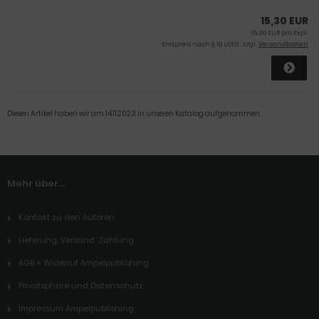
15,30 EUR
15,30 EUR pro Expl.
Endpreis nach § 19 UStG. zzgl.
Versandkosten
Diesen Artikel haben wir am 14.11.2023 in unseren Katalog aufgenommen.
Mehr über...
Kontakt zu den Autoren
Lieferung, Versand, Zahlung
AGB + Widerruf Ampelpublishing
Privatsphäre und Datenschutz
Impressum Ampelpublishing