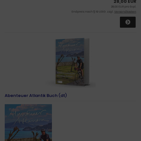
28,00 EUR
28,00 EUR pro Expl.
Endpreis nach § 19 UStG. zzgl.
Versandkosten
Abenteuer Atlantik Buch (dt)