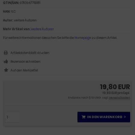
GTIN/EAN:
9783947759811
HAN:
ILC
Autor:
weitere Autoren
Mehr Artikel von:
weitere Autoren
Für weitere Informationen besuchen Sie bitte die
Homepage
zu diesem Artikel.
Artikeldatenblatt drucken
Rezension schreiben
19,80 EUR
19,80 EUR pro Expl.
Endpreis nach § 19 UStG. zzgl.
Versandkosten
IN DEN WARENKORB