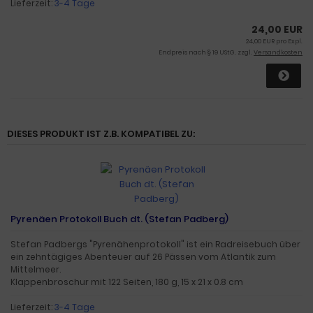
Lieferzeit:
3-4 Tage
24,00 EUR
24,00 EUR pro Expl.
Endpreis nach § 19 UStG. zzgl.
Versandkosten
DIESES PRODUKT IST Z.B. KOMPATIBEL ZU:
Pyrenäen Protokoll Buch dt. (Stefan Padberg)
Stefan Padbergs "Pyrenähenprotokoll" ist ein Radreisebuch über
ein zehntägiges Abenteuer auf 26 Pässen vom Atlantik zum
Mittelmeer.
Klappenbroschur mit 122 Seiten, 180 g, 15 x 21 x 0.8 cm
Lieferzeit:
3-4 Tage