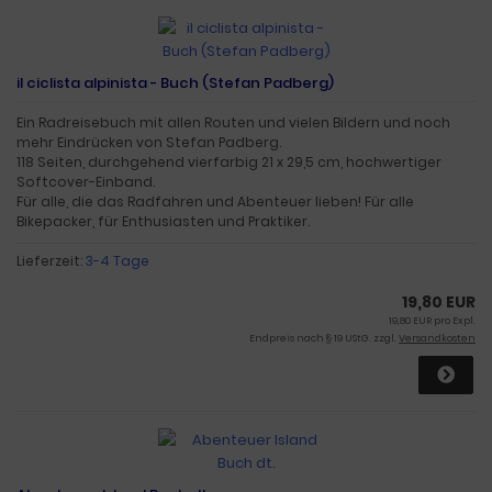
il ciclista alpinista - Buch (Stefan Padberg)
Ein Radreisebuch mit allen Routen und vielen Bildern und noch
mehr Eindrücken von Stefan Padberg.
118 Seiten, durchgehend vierfarbig 21 x 29,5 cm, hochwertiger
Softcover-Einband.
Für alle, die das Radfahren und Abenteuer lieben! Für alle
Bikepacker, für Enthusiasten und Praktiker.
Lieferzeit:
3-4 Tage
19,80 EUR
19,80 EUR pro Expl.
Endpreis nach § 19 UStG. zzgl.
Versandkosten