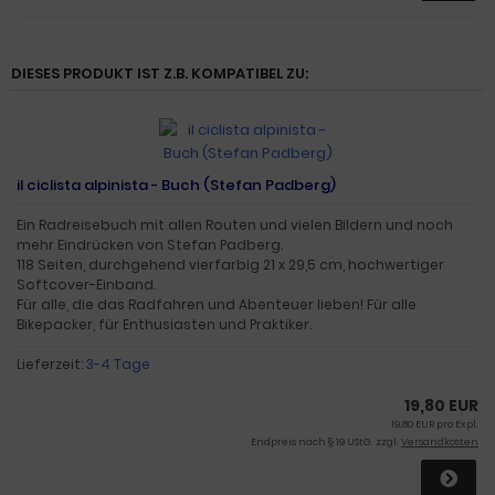
DIESES PRODUKT IST Z.B. KOMPATIBEL ZU:
il ciclista alpinista - Buch (Stefan Padberg)
Ein Radreisebuch mit allen Routen und vielen Bildern und noch
mehr Eindrücken von Stefan Padberg.
118 Seiten, durchgehend vierfarbig 21 x 29,5 cm, hochwertiger
Softcover-Einband.
Für alle, die das Radfahren und Abenteuer lieben! Für alle
Bikepacker, für Enthusiasten und Praktiker.
Lieferzeit:
3-4 Tage
19,80 EUR
19,80 EUR pro Expl.
Endpreis nach § 19 UStG. zzgl.
Versandkosten