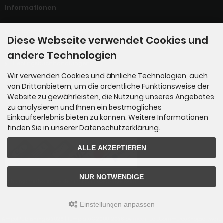
Informationen
Podcast, Radio & TV mit den Autoren
Diese Webseite verwendet Cookies und
Termine der Autoren
andere Technologien
Lieblingsbuchhandlungen
Wir verwenden Cookies und ähnliche Technologien, auch
Hörbuch-Händler
von Drittanbietern, um die ordentliche Funktionsweise der
Website zu gewährleisten, die Nutzung unseres Angebotes
zu analysieren und Ihnen ein bestmögliches
Einkaufserlebnis bieten zu können. Weitere Informationen
Zahlungsmethoden
finden Sie in unserer Datenschutzerklärung.
ALLE AKZEPTIEREN
NUR NOTWENDIGE
Zahlungsmethoden werden im Kaufprozess angeboten.
Einstellungen anpassen
AmpelPublishing © 2026 | Template © 2009-2026 by
mod
ified eCommerce Shopsoftware