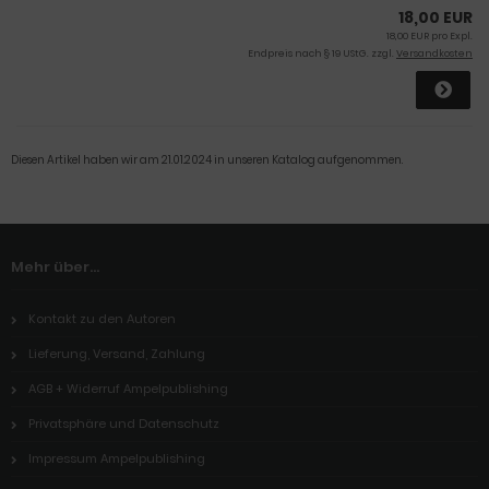
18,00 EUR
18,00 EUR pro Expl.
Endpreis nach § 19 UStG. zzgl.
Versandkosten
Diesen Artikel haben wir am 21.01.2024 in unseren Katalog aufgenommen.
Mehr über...
Kontakt zu den Autoren
Lieferung, Versand, Zahlung
AGB + Widerruf Ampelpublishing
Privatsphäre und Datenschutz
Impressum Ampelpublishing