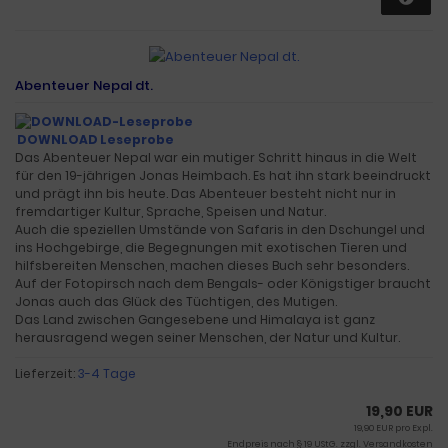
Abenteuer Nepal dt.
DOWNLOAD Leseprobe
Das Abenteuer Nepal war ein mutiger Schritt hinaus in die Welt
für den 19-jährigen Jonas Heimbach. Es hat ihn stark beeindruckt
und prägt ihn bis heute. Das Abenteuer besteht nicht nur in
fremdartiger Kultur, Sprache, Speisen und Natur.
Auch die speziellen Umstände von Safaris in den Dschungel und
ins Hochgebirge, die Begegnungen mit exotischen Tieren und
hilfsbereiten Menschen, machen dieses Buch sehr besonders.
Auf der Fotopirsch nach dem Bengals- oder Königstiger braucht
Jonas auch das Glück des Tüchtigen, des Mutigen.
Das Land zwischen Gangesebene und Himalaya ist ganz
herausragend wegen seiner Menschen, der Natur und Kultur.
Lieferzeit:
3-4 Tage
19,90 EUR
19,90 EUR pro Expl.
Endpreis nach § 19 UStG. zzgl.
Versandkosten