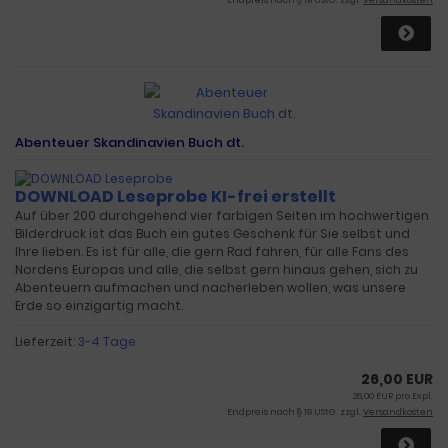
Endpreis nach § 19 UStG. zzgl.
Versandkosten
Abenteuer Skandinavien Buch dt.
DOWNLOAD Leseprobe
KI-frei erstellt
Auf über 200 durchgehend vier farbigen Seiten im hochwertigen
Bilderdruck ist das Buch ein gutes Geschenk für Sie selbst und
Ihre lieben. Es ist für alle, die gern Rad fahren, für alle Fans des
Nordens Europas und alle, die selbst gern hinaus gehen, sich zu
Abenteuern aufmachen und nacherleben wollen, was unsere
Erde so einzigartig macht.
Lieferzeit:
3-4 Tage
26,00 EUR
26,00 EUR pro Expl.
Endpreis nach § 19 UStG. zzgl.
Versandkosten