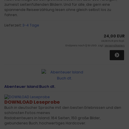
zumeist seitenfüllenden Bildern. Und für alle, die gern eine
spannende Reiseerzählung lesen ohne gleich selbst los zu
fahren.
Lieferzeit:
3-4 Tage
24,00 EUR
24,00 EUR pro Expl.
Endpreis nach § 19 UStG. zzgl.
Versandkosten
Abenteuer Island Buch dt.
DOWNLOAD Leseprobe
Buch in deutscher Sprache mit den besten Erlebnissen und den
schönsten Fotos meines
Radabenteuers in Island. 164 Seiten, 150 große Bilder,
gebundenes Buch, hochwertiges Hardcover.