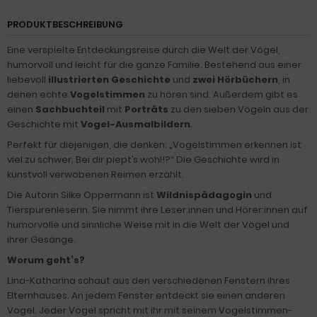
PRODUKTBESCHREIBUNG
Eine verspielte Entdeckungsreise durch die Welt der Vögel,
humorvoll und leicht für die ganze Familie. Bestehend aus einer
liebevoll
illustrierten Geschichte
und
zwei
Hörbüchern
, in
denen echte
Vogelstimmen
zu hören sind. Außerdem gibt es
einen
Sachbuchteil
mit
Porträts
zu den sieben Vögeln aus der
Geschichte mit
Vogel-Ausmalbildern
.
Perfekt für diejenigen, die denken: „Vogelstimmen erkennen ist
viel zu schwer. Bei dir piept’s wohl!?“ Die Geschichte wird in
kunstvoll verwobenen Reimen erzählt.
Die Autorin Silke Oppermann ist
Wildnispädagogin
und
Tierspurenleserin. Sie nimmt ihre Leser:innen und Hörer:innen auf
humorvolle und sinnliche Weise mit in die Welt der Vögel und
ihrer Gesänge.
Worum geht’s?
Lina-Katharina schaut aus den verschiedenen Fenstern ihres
Elternhauses. An jedem Fenster entdeckt sie einen anderen
Vogel. Jeder Vogel spricht mit ihr mit seinem Vogelstimmen-