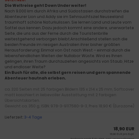
Die Weltreise geht Down Under weiter!
Nach 9.000 km durch Afrika und Südostasien durchstreifen die
Abenteurer Lion und Addy sie im Sehnsuchtsziel Neuseeland
traumhaft schöne Naturkulissen. Sie lernen Land und Leute vom
Sattel aus kennen. Dazu jedoch kommt eine andere, unerwartete
Seite, die uns aus der Ferne durch die Touristenbrille
weitestgehend verborgen bleibt.Anschließend stellen sich die
beiden Freunde im riesigen Australien ihrer bisher größten
Herausforderung: Einmal von Ost nach West – einmal durch die
lebensfeindlichen Weiten der Nullabor Wüste. Wird es Ihnen
gelingen, ihren Traum durchzuziehen angesichts von Staub, Hitze
und endloser Weite?
Ein Buch für alle, die selbst gern reisen und gern spannende
Abenteuer hautnah erleben.
ca. 320 Seiten mit 25 farbigen Bildern 135 x 214 x 25 mm, Softcover
matt kaschiert in liebevoller Ausstattung mit 2 farbigen
Übersichtskarten.
Gewicht ca. 350 g, ISBN: 978-3-9117580-9-3, Preis 18,90 € (Eurozone)
Lieferzeit:
3-4 Tage
18,90 EUR
18,90 EUR pro Expl.