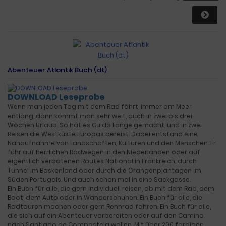
Abenteuer Atlantik Buch (dt)
DOWNLOAD Leseprobe
Wenn man jeden Tag mit dem Rad fährt, immer am Meer
entlang, dann kommt man sehr weit, auch in zwei bis drei
Wochen Urlaub. So hat es Guido Lange gemacht, und in zwei
Reisen die Westküste Europas bereist. Dabei entstand eine
Nahaufnahme von Landschaften, Kulturen und den Menschen. Er
fuhr auf herrlichen Radwegen in den Niederlanden oder auf
eigentlich verbotenen Routes National in Frankreich, durch
Tunnel im Baskenland oder durch die Orangenplantagen im
Süden Portugals. Und auch schon mal in eine Sackgasse.
Ein Buch für alle, die gern individuell reisen, ob mit dem Rad, dem
Boot, dem Auto oder in Wanderschuhen. Ein Buch für alle, die
Radtouren machen oder gern Rennrad fahren. Ein Buch für alle,
die sich auf ein Abenteuer vorbereiten oder auf den Camino
nach Santiago de Compostela wollen. Mit über 200 farbigen,