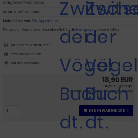
GTIN/EAN:
9783982573243
Autor:
Silke Oppermann
Mehr Artikel von:
Silke Oppermann
Für weitere Informationen besuchen Sie bitte die
Homepage
zu diesem Artikel.
Artikeldatenblatt drucken
Rezension schreiben
18,90 EUR
18,90 EUR pro Expl.
Endpreis nach § 19 UStG. zzgl.
Versandkosten
IN DEN WARENKORB