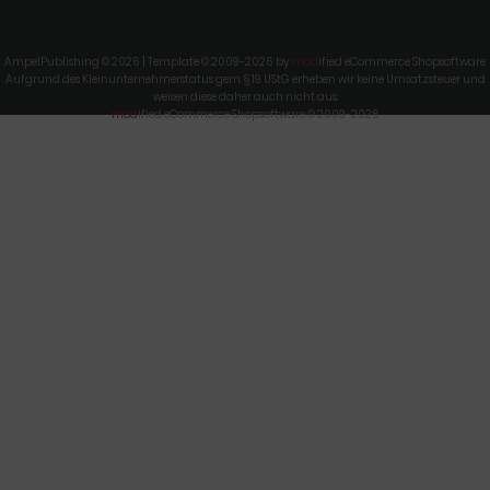
AmpelPublishing © 2026 | Template © 2009-2026 by
mod
ified eCommerce Shopsoftware
Aufgrund des Kleinunternehmerstatus gem. § 19 UStG erheben wir keine Umsatzsteuer und
weisen diese daher auch nicht aus.
mod
ified eCommerce Shopsoftware © 2009-2026