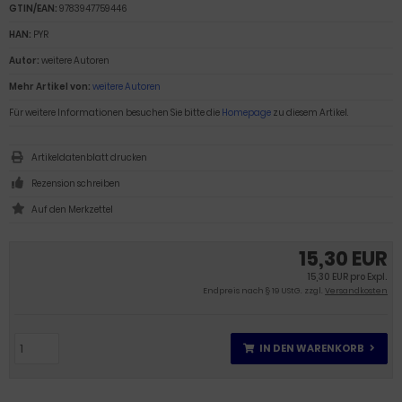
GTIN/EAN:
9783947759446
HAN:
PYR
Autor:
weitere Autoren
Mehr Artikel von:
weitere Autoren
Für weitere Informationen besuchen Sie bitte die
Homepage
zu diesem Artikel.
Artikeldatenblatt drucken
Rezension schreiben
15,30 EUR
15,30 EUR pro Expl.
Endpreis nach § 19 UStG. zzgl.
Versandkosten
IN DEN WARENKORB