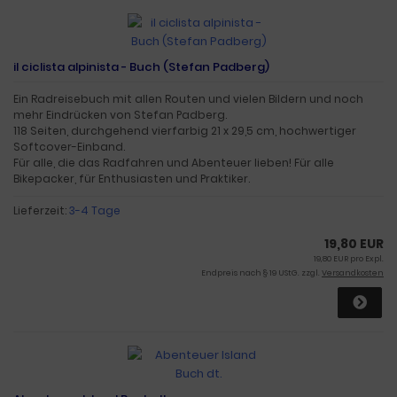
il ciclista alpinista - Buch (Stefan Padberg)
Ein Radreisebuch mit allen Routen und vielen Bildern und noch
mehr Eindrücken von Stefan Padberg.
118 Seiten, durchgehend vierfarbig 21 x 29,5 cm, hochwertiger
Softcover-Einband.
Für alle, die das Radfahren und Abenteuer lieben! Für alle
Bikepacker, für Enthusiasten und Praktiker.
Lieferzeit:
3-4 Tage
19,80 EUR
19,80 EUR pro Expl.
Endpreis nach § 19 UStG. zzgl.
Versandkosten