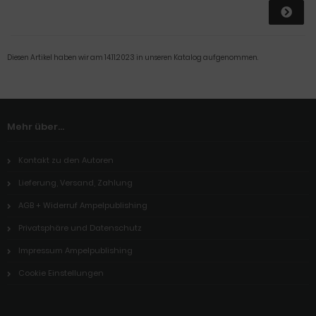
Diesen Artikel haben wir am 14.11.2023 in unseren Katalog aufgenommen.
Mehr über...
Kontakt zu den Autoren
Lieferung, Versand, Zahlung
AGB + Widerruf Ampelpublishing
Privatsphäre und Datenschutz
Impressum Ampelpublishing
Cookie Einstellungen