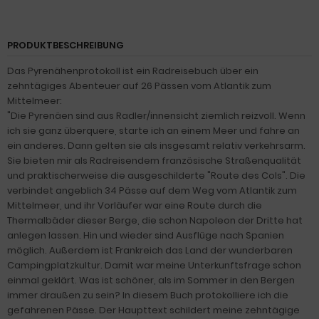
PRODUKTBESCHREIBUNG
Das Pyrenähenprotokoll ist ein Radreisebuch über ein
zehntägiges Abenteuer auf 26 Pässen vom Atlantik zum
Mittelmeer:
"Die Pyrenäen sind aus Radler/innensicht ziemlich reizvoll. Wenn
ich sie ganz überquere, starte ich an einem Meer und fahre an
ein anderes. Dann gelten sie als insgesamt relativ verkehrsarm.
Sie bieten mir als Radreisendem französische Straßenqualität
und praktischerweise die ausgeschilderte "Route des Cols". Die
verbindet angeblich 34 Pässe auf dem Weg vom Atlantik zum
Mittelmeer, und ihr Vorläufer war eine Route durch die
Thermalbäder dieser Berge, die schon Napoleon der Dritte hat
anlegen lassen. Hin und wieder sind Ausflüge nach Spanien
möglich. Außerdem ist Frankreich das Land der wunderbaren
Campingplatzkultur. Damit war meine Unterkunftsfrage schon
einmal geklärt. Was ist schöner, als im Sommer in den Bergen
immer draußen zu sein? In diesem Buch protokolliere ich die
gefahrenen Pässe. Der Haupttext schildert meine zehntägige