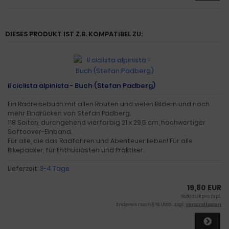
DIESES PRODUKT IST Z.B. KOMPATIBEL ZU:
il ciclista alpinista - Buch (Stefan Padberg)
Ein Radreisebuch mit allen Routen und vielen Bildern und noch
mehr Eindrücken von Stefan Padberg.
118 Seiten, durchgehend vierfarbig 21 x 29,5 cm, hochwertiger
Softcover-Einband.
Für alle, die das Radfahren und Abenteuer lieben! Für alle
Bikepacker, für Enthusiasten und Praktiker.
Lieferzeit:
3-4 Tage
19,80 EUR
19,80 EUR pro Expl.
Endpreis nach § 19 UStG. zzgl.
Versandkosten