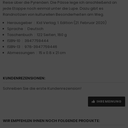
Reise über die Pyrenäen. Die Pässe lege ich anschließend an
jede Etappe noch einmal unter die Lupe. Dazu gibt es
Randnotizen von kulturellen Besonderheiten am Weg.
Herausgeber ‏ : ‎ Kid Verlag; 1. Edition (21. Februar 2020)
Sprache ‏ : ‎ Deutsch
Taschenbuch ‏ : ‎ 122 Seiten, 180 g
ISBN-10 ‏ : ‎ 3947759444
ISBN-13 ‏ : ‎ 978-3947759446
Abmessungen ‏ : ‎ 15 x 0.8 x 21 cm
KUNDENREZENSIONEN:
Schreiben Sie die erste Kundenrezension!
IHRE MEINUNG
WIR EMPFEHLEN IHNEN NOCH FOLGENDE PRODUKTE: