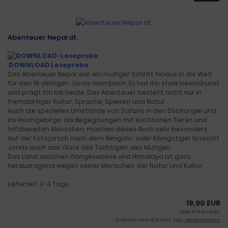
Abenteuer Nepal dt.
DOWNLOAD Leseprobe
Das Abenteuer Nepal war ein mutiger Schritt hinaus in die Welt
für den 19-jährigen Jonas Heimbach. Es hat ihn stark beeindruckt
und prägt ihn bis heute. Das Abenteuer besteht nicht nur in
fremdartiger Kultur, Sprache, Speisen und Natur.
Auch die speziellen Umstände von Safaris in den Dschungel und
ins Hochgebirge, die Begegnungen mit exotischen Tieren und
hilfsbereiten Menschen, machen dieses Buch sehr besonders.
Auf der Fotopirsch nach dem Bengals- oder Königstiger braucht
Jonas auch das Glück des Tüchtigen, des Mutigen.
Das Land zwischen Gangesebene und Himalaya ist ganz
herausragend wegen seiner Menschen, der Natur und Kultur.
Lieferzeit:
3-4 Tage
19,90 EUR
19,90 EUR pro Expl.
Endpreis nach § 19 UStG. zzgl.
Versandkosten