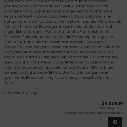
Wenn man jeden Tag mit dem Rad fährt, immer am Meer
entlang, dann kommt man sehr weit, auch in zwei bis drei
Wochen Urlaub. So hat es Guido Lange gemacht, und in zwei
Reisen die Westküste Europas bereist. Dabei entstand eine
Nahaufnahme von Landschaften, Kulturen und den Menschen. Er
fuhr auf herrlichen Radwegen in den Niederlanden oder auf
eigentlich verbotenen Routes National in Frankreich, durch
Tunnel im Baskenland oder durch die Orangenplantagen im
Süden Portugals. Und auch schon mal in eine Sackgasse.
Ein Buch für alle, die gern individuell reisen, ob mit dem Rad, dem
Boot, dem Auto oder in Wanderschuhen. Ein Buch für alle, die
Radtouren machen oder gern Rennrad fahren. Ein Buch für alle,
die sich auf ein Abenteuer vorbereiten oder auf den Camino
nach Santiago de Compostela wollen. Mit über 200 farbigen,
zumeist seitenfüllenden Bildern. Und für alle, die gern eine
spannende Reiseerzählung lesen ohne gleich selbst los zu
fahren.
Lieferzeit:
3-4 Tage
24,00 EUR
24,00 EUR pro Expl.
Endpreis nach § 19 UStG. zzgl.
Versandkosten