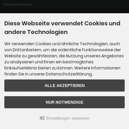
Informationen
Podcast, Radio & TV mit den Autoren
Diese Webseite verwendet Cookies und
Termine der Autoren
andere Technologien
Lieblingsbuchhandlungen
Wir verwenden Cookies und ähnliche Technologien, auch
Hörbuch-Händler
von Drittanbietern, um die ordentliche Funktionsweise der
Website zu gewährleisten, die Nutzung unseres Angebotes
zu analysieren und Ihnen ein bestmögliches
Einkaufserlebnis bieten zu können. Weitere Informationen
Zahlungsmethoden
finden Sie in unserer Datenschutzerklärung.
ALLE AKZEPTIEREN
NUR NOTWENDIGE
Zahlungsmethoden werden im Kaufprozess angeboten.
Einstellungen anpassen
AmpelPublishing © 2026 | Template © 2009-2026 by
mod
ified eCommerce Shopsoftware