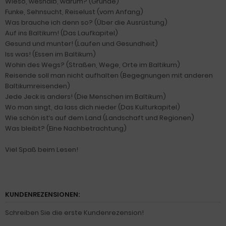
Wieso, weshalb, warum? (Gründe)
Funke, Sehnsucht, Reiselust (vom Anfang)
Was brauche ich denn so? (Über die Ausrüstung)
Auf ins Baltikum! (Das Laufkapitel)
Gesund und munter! (Laufen und Gesundheit)
Iss was! (Essen im Baltikum)
Wohin des Wegs? (Straßen, Wege, Orte im Baltikum)
Reisende soll man nicht aufhalten (Begegnungen mit anderen
Baltikumreisenden)
Jede Jeck is anders! (Die Menschen im Baltikum)
Wo man singt, da lass dich nieder (Das Kulturkapitel)
Wie schön ist‘s auf dem Land (Landschaft und Regionen)
Was bleibt? (Eine Nachbetrachtung)
Viel Spaß beim Lesen!
KUNDENREZENSIONEN:
Schreiben Sie die erste Kundenrezension!