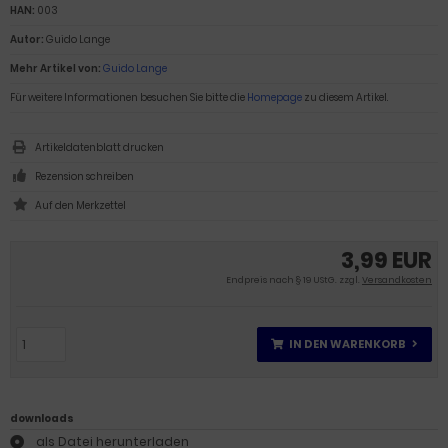
HAN:
003
Autor:
Guido Lange
Mehr Artikel von:
Guido Lange
Für weitere Informationen besuchen Sie bitte die
Homepage
zu diesem Artikel.
Artikeldatenblatt drucken
Rezension schreiben
3,99 EUR
Endpreis nach § 19 UStG. zzgl.
Versandkosten
IN DEN WARENKORB
downloads
als Datei herunterladen