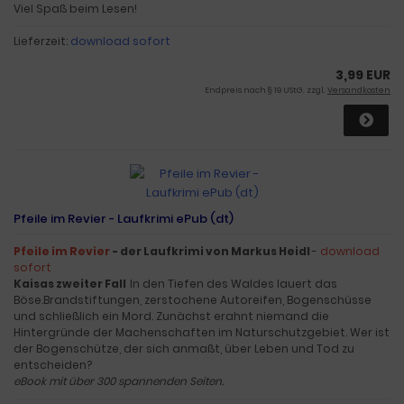
Viel Spaß beim Lesen!
Lieferzeit:
download sofort
3,99 EUR
Endpreis nach § 19 UStG. zzgl.
Versandkosten
Pfeile im Revier - Laufkrimi ePub (dt)
Pfeile im Revier
- der Laufkrimi von Markus Heidl
-
download
sofort
Kaisas zweiter Fall
In den Tiefen des Waldes lauert das
Böse.Brandstiftungen, zerstochene Autoreifen, Bogenschüsse
und schließlich ein Mord. Zunächst erahnt niemand die
Hintergründe der Machenschaften im Naturschutzgebiet. Wer ist
der Bogenschütze, der sich anmaßt, über Leben und Tod zu
entscheiden?
eBook mit über 300 spannenden Seiten.