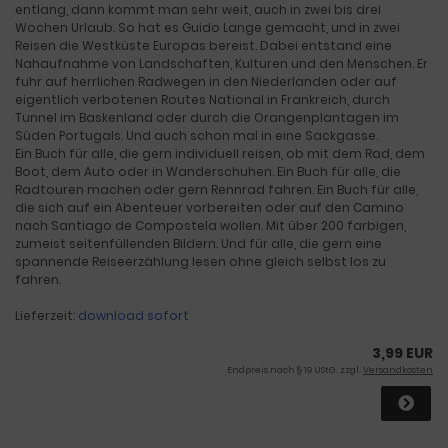
entlang, dann kommt man sehr weit, auch in zwei bis drei
Wochen Urlaub. So hat es Guido Lange gemacht, und in zwei
Reisen die Westküste Europas bereist. Dabei entstand eine
Nahaufnahme von Landschaften, Kulturen und den Menschen. Er
fuhr auf herrlichen Radwegen in den Niederlanden oder auf
eigentlich verbotenen Routes National in Frankreich, durch
Tunnel im Baskenland oder durch die Orangenplantagen im
Süden Portugals. Und auch schon mal in eine Sackgasse.
Ein Buch für alle, die gern individuell reisen, ob mit dem Rad, dem
Boot, dem Auto oder in Wanderschuhen. Ein Buch für alle, die
Radtouren machen oder gern Rennrad fahren. Ein Buch für alle,
die sich auf ein Abenteuer vorbereiten oder auf den Camino
nach Santiago de Compostela wollen. Mit über 200 farbigen,
zumeist seitenfüllenden Bildern. Und für alle, die gern eine
spannende Reiseerzählung lesen ohne gleich selbst los zu
fahren.
Lieferzeit:
download sofort
3,99 EUR
Endpreis nach § 19 UStG. zzgl.
Versandkosten