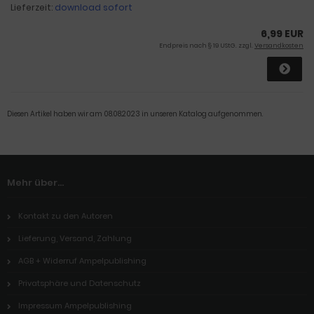
Lieferzeit:
download sofort
6,99 EUR
Endpreis nach § 19 UStG. zzgl.
Versandkosten
Diesen Artikel haben wir am 08.08.2023 in unseren Katalog aufgenommen.
Mehr über...
Kontakt zu den Autoren
Lieferung, Versand, Zahlung
AGB + Widerruf Ampelpublishing
Privatsphäre und Datenschutz
Impressum Ampelpublishing