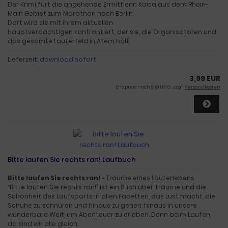
Der Krimi fürt die angehende Ermittlerin Kaisa aus dem Rhein-
Main Gebiet zum Marathon nach Berlin.
Dort wird sie mit ihrem aktuellen
Hauptverdächtigen konfrontiert, der sie, die Organisatoren und
das gesamte Läuferfeld in Atem hält.
Lieferzeit:
download sofort
3,99 EUR
Endpreis nach § 19 UStG. zzgl.
Versandkosten
Bitte laufen Sie rechts ran! Laufbuch
Bitte laufen Sie rechts ran! -
Träume eines Läuferlebens
“Bitte laufen Sie rechts ran!” ist ein Buch über Träume und die
Schönheit des Laufsports in allen Facetten, das Lust macht, die
Schuhe zu schnüren und hinaus zu gehen: hinaus in unsere
wunderbare Welt, um Abenteuer zu erleben. Denn beim Laufen,
da sind wir alle gleich.