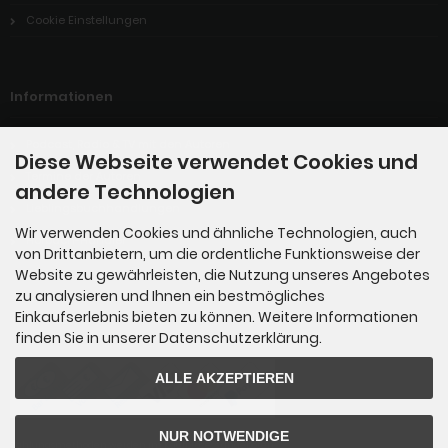
Cookie Einstellungen
Informationen
Podcast, Radio & TV mit den Autoren
Diese Webseite verwendet Cookies und
Termine der Autoren
andere Technologien
Lieblingsbuchhandlungen
Wir verwenden Cookies und ähnliche Technologien, auch
Hörbuch-Händler
von Drittanbietern, um die ordentliche Funktionsweise der
Website zu gewährleisten, die Nutzung unseres Angebotes
zu analysieren und Ihnen ein bestmögliches
Einkaufserlebnis bieten zu können. Weitere Informationen
Zahlungsmethoden
finden Sie in unserer Datenschutzerklärung.
ALLE AKZEPTIEREN
NUR NOTWENDIGE
Zahlungsmethoden werden im Kaufprozess angeboten.