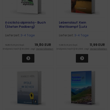
il ciclista alpinista - Buch
Lebenslauf: Kein
(Stefan Padberg)
Wettkampf (Lutz
Balschuweit)
Lieferzeit:
3-4 Tage
Lieferzeit:
3-4 Tage
19,80 EUR
11,99 EUR
19,80 EUR pro Expl.
11,99 EUR pro Expl.
Endpreis nach § 19 UStG. zzgl.
Versandkosten
Endpreis nach § 19 UStG. zzgl.
Versandkosten