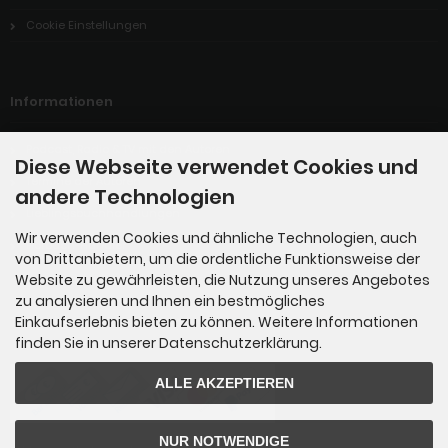
Cookie Einstellungen
Informationen
Podcast, Radio & TV mit den Autoren
Diese Webseite verwendet Cookies und
Termine der Autoren
andere Technologien
Lieblingsbuchhandlungen
Wir verwenden Cookies und ähnliche Technologien, auch
Hörbuch-Händler
von Drittanbietern, um die ordentliche Funktionsweise der
Website zu gewährleisten, die Nutzung unseres Angebotes
zu analysieren und Ihnen ein bestmögliches
Zahlungsmethoden
Einkaufserlebnis bieten zu können. Weitere Informationen
finden Sie in unserer Datenschutzerklärung.
ALLE AKZEPTIEREN
NUR NOTWENDIGE