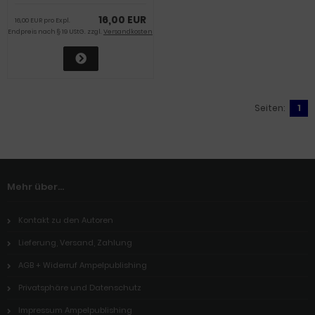
16,00 EUR
16,00 EUR pro Expl.
Endpreis nach § 19 UStG. zzgl.
Versandkosten
Seiten:
1
Mehr über...
Kontakt zu den Autoren
Lieferung, Versand, Zahlung
AGB + Widerruf Ampelpublishing
Privatsphäre und Datenschutz
Impressum Ampelpublishing