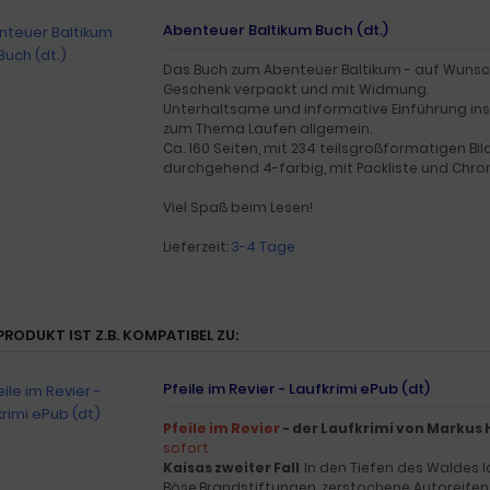
Abenteuer Baltikum Buch (dt.)
Das Buch zum Abenteuer Baltikum - auf Wunsc
Geschenk verpackt und mit Widmung.
Unterhaltsame und informative Einführung ins
zum Thema Laufen allgemein.
Ca. 160 Seiten, mit 234 teilsgroßformatigen Bil
durchgehend 4-farbig, mit Packliste und Chro
Viel Spaß beim Lesen!
Lieferzeit:
3-4 Tage
PRODUKT IST Z.B. KOMPATIBEL ZU:
Pfeile im Revier - Laufkrimi ePub (dt)
Pfeile im Revier
- der Laufkrimi von Markus 
sofort
Kaisas zweiter Fall
In den Tiefen des Waldes 
Böse.Brandstiftungen, zerstochene Autoreife