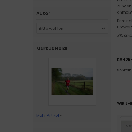
Zunächs
anmaßt,
Autor
Krimina
Umwelts
Bitte wählen
310 spa
Markus Heidl
KUNDEN
Schreib
WIR EM
Mehr Artikel
»