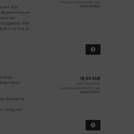
Endpreis nach § 19 UStG. zzgl.
Versandkosten
lauert das
n, Bogenschüsse
mand die
hutzgebiet. Wer
eben und Tod zu
s Heidl
16,00 EUR
 Rhein-Main
16,00 EUR pro Expl.
Endpreis nach § 19 UStG. zzgl.
Versandkosten
es Rennen in
mm, 400g mit