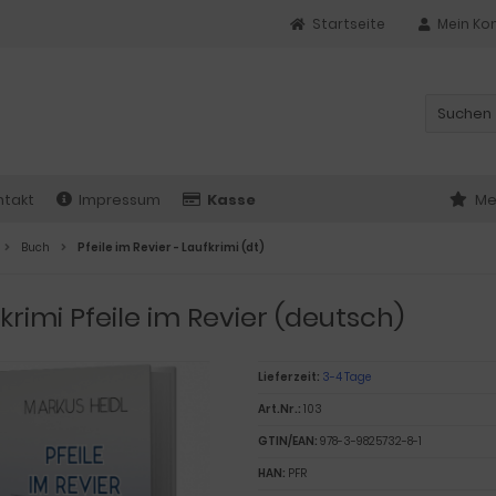
Startseite
Mein Ko
ntakt
Impressum
Kasse
Me
Buch
Pfeile im Revier - Laufkrimi (dt)
krimi Pfeile im Revier (deutsch)
Lieferzeit:
3-4 Tage
Art.Nr.:
103
GTIN/EAN:
978-3-9825732-8-1
HAN:
PFR