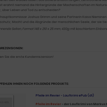
t erahnt niemand die Hintergründe der Machenschaften im Natursch
 über Leben und Tod zu entscheiden?
lhauptkommissar Joshua Grimm und seine Partnerin Kaisa Nieminen e
chutz, Macht und die Abgründe der menschlichen Seele, der sie tief
nnende Seiten, Format 148 x 210 x 25 mm, 430g mit kaschiertem Einban
REZENSIONEN:
en Sie die erste Kundenrezension!
PFEHLEN IHNEN NOCH FOLGENDE PRODUKTE:
Pfeile im Revier - Laufkrimi ePub (dt)
Pfeile im Revier
- der Laufkrimi von Markus 