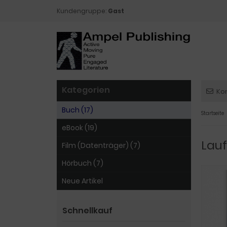
Kundengruppe:
Gast
Kategorien
Ko
Buch (17)
Startseite
eBook (19)
Lauf
Film (Datenträger) (7)
Hörbuch (7)
Neue Artikel
Schnellkauf