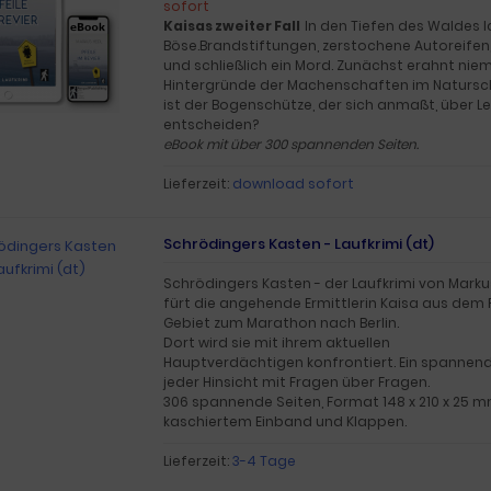
sofort
Kaisas zweiter Fall
In den Tiefen des Waldes 
Böse.Brandstiftungen, zerstochene Autoreife
und schließlich ein Mord. Zunächst erahnt nie
Hintergründe der Machenschaften im Natursc
ist der Bogenschütze, der sich anmaßt, über L
entscheiden?
eBook mit über 300 spannenden Seiten.
Lieferzeit:
download sofort
Schrödingers Kasten - Laufkrimi (dt)
Schrödingers Kasten - der Laufkrimi von Marku
fürt die angehende Ermittlerin Kaisa aus dem
Gebiet zum Marathon nach Berlin.
Dort wird sie mit ihrem aktuellen
Hauptverdächtigen konfrontiert. Ein spannend
jeder Hinsicht mit Fragen über Fragen.
306 spannende Seiten, Format 148 x 210 x 25 
kaschiertem Einband und Klappen.
Lieferzeit:
3-4 Tage