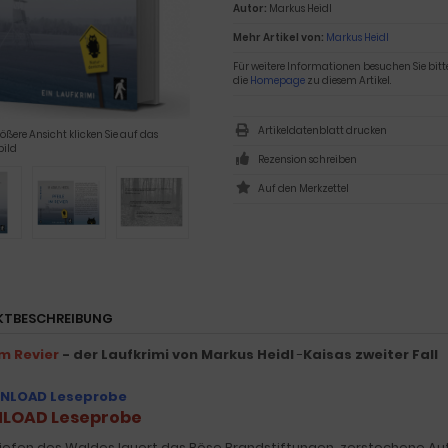
Autor:
Markus Heidl
Mehr Artikel von:
Markus Heidl
Für weitere Informationen besuchen Sie bitt
die
Homepage
zu diesem Artikel.
Artikeldatenblatt drucken
rößere Ansicht klicken Sie auf das
ild
Rezension schreiben
KTBESCHREIBUNG
im Revier
- der Laufkrimi von Markus Heidl
-
Kaisas zweiter Fall
LOAD Leseprobe
Tiefen des Waldes lauert das Böse.Brandstiftungen, zerstochene Aut