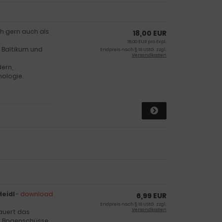
h gern auch als
18,00 EUR
18,00 EUR pro Expl.
 Baltikum und
Endpreis nach § 19 UStG. zzgl.
Versandkosten
dern,
nologie.
Heidl
-
download
6,99 EUR
Endpreis nach § 19 UStG. zzgl.
Versandkosten
lauert das
n, Bogenschüsse