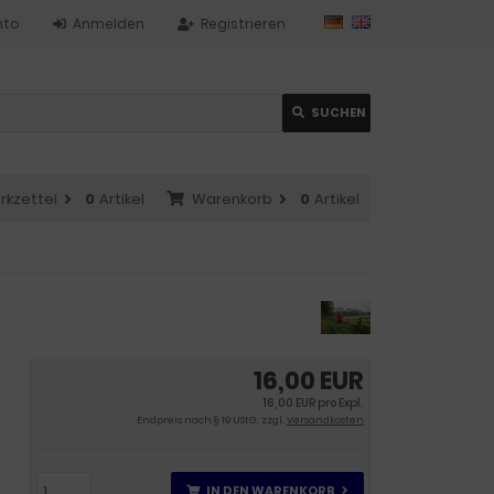
nto
Anmelden
Registrieren
SUCHEN
rkzettel
0
Artikel
Warenkorb
0
Artikel
16,00 EUR
16,00 EUR pro Expl.
Endpreis nach § 19 UStG. zzgl.
Versandkosten
IN DEN WARENKORB