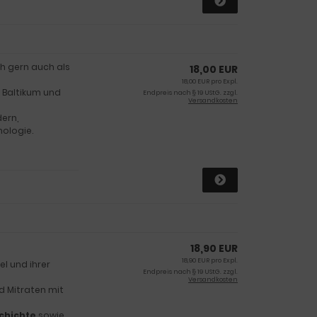
h gern auch als
18,00 EUR
18,00 EUR pro Expl.
 Baltikum und
Endpreis nach § 19 UStG. zzgl.
Versandkosten
dern,
nologie.
18,90 EUR
18,90 EUR pro Expl.
el und ihrer
Endpreis nach § 19 UStG. zzgl.
Versandkosten
 Mitraten mit
schichte
sowie