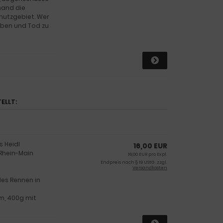
mand die
hutzgebiet. Wer
eben und Tod zu
ELLT:
s Heidl
16,00 EUR
 Rhein-Main
16,00 EUR pro Expl.
Endpreis nach § 19 UStG. zzgl.
Versandkosten
es Rennen in
mm, 400g mit