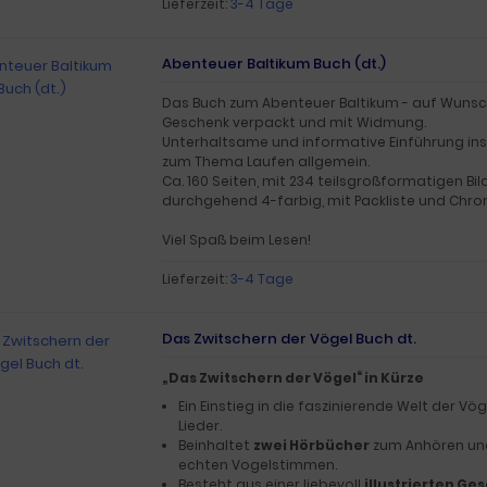
Lieferzeit:
3-4 Tage
Abenteuer Baltikum Buch (dt.)
Das Buch zum Abenteuer Baltikum - auf Wunsc
Geschenk verpackt und mit Widmung.
Unterhaltsame und informative Einführung ins
zum Thema Laufen allgemein.
Ca. 160 Seiten, mit 234 teilsgroßformatigen Bil
durchgehend 4-farbig, mit Packliste und Chro
Viel Spaß beim Lesen!
Lieferzeit:
3-4 Tage
Das Zwitschern der Vögel Buch dt.
„Das Zwitschern der Vögel“ in Kürze
Ein Einstieg in die faszinierende Welt der Vög
Lieder.
Beinhaltet
zwei Hörbücher
zum Anhören und
echten Vogelstimmen.
Besteht aus einer liebevoll
illustrierten Ge