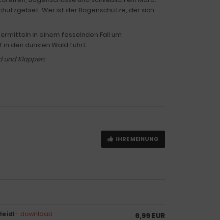
utzgebiet. Wer ist der Bogenschütze, der sich
rmitteln in einem fesselnden Fall um
 in den dunklen Wald führt.
d und Klappen.
IHRE MEINUNG
Heidl
-
download
6,99 EUR