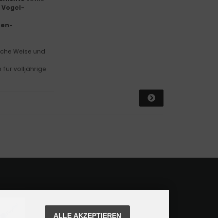
d
Vogel-
men-
iche Weise und
 für volljährige
ALLE AKZEPTIEREN