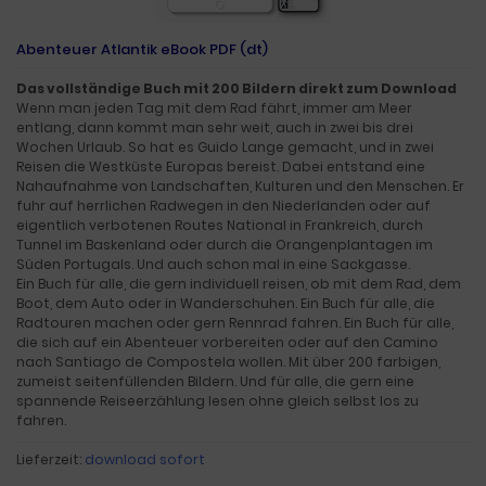
Abenteuer Atlantik eBook PDF (dt)
Das vollständige Buch mit 200 Bildern direkt zum Download
Wenn man jeden Tag mit dem Rad fährt, immer am Meer
entlang, dann kommt man sehr weit, auch in zwei bis drei
Wochen Urlaub. So hat es Guido Lange gemacht, und in zwei
Reisen die Westküste Europas bereist. Dabei entstand eine
Nahaufnahme von Landschaften, Kulturen und den Menschen. Er
fuhr auf herrlichen Radwegen in den Niederlanden oder auf
eigentlich verbotenen Routes National in Frankreich, durch
Tunnel im Baskenland oder durch die Orangenplantagen im
Süden Portugals. Und auch schon mal in eine Sackgasse.
Ein Buch für alle, die gern individuell reisen, ob mit dem Rad, dem
Boot, dem Auto oder in Wanderschuhen. Ein Buch für alle, die
Radtouren machen oder gern Rennrad fahren. Ein Buch für alle,
die sich auf ein Abenteuer vorbereiten oder auf den Camino
nach Santiago de Compostela wollen. Mit über 200 farbigen,
zumeist seitenfüllenden Bildern. Und für alle, die gern eine
spannende Reiseerzählung lesen ohne gleich selbst los zu
fahren.
Lieferzeit:
download sofort