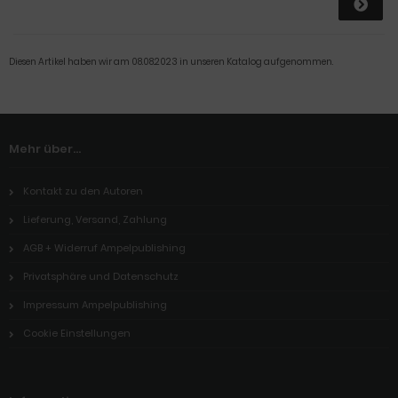
Diesen Artikel haben wir am 08.08.2023 in unseren Katalog aufgenommen.
Mehr über...
Kontakt zu den Autoren
Lieferung, Versand, Zahlung
AGB + Widerruf Ampelpublishing
Privatsphäre und Datenschutz
Impressum Ampelpublishing
Cookie Einstellungen