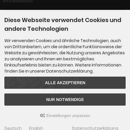
Informationen
Podcast, Radio & TV mit den Autoren
Diese Webseite verwendet Cookies und
Termine der Autoren
andere Technologien
Lieblingsbuchhandlungen
Wir verwenden Cookies und ähnliche Technologien, auch
Hörbuch-Händler
von Drittanbietern, um die ordentliche Funktionsweise der
Website zu gewährleisten, die Nutzung unseres Angebotes
zu analysieren und Ihnen ein bestmögliches
Einkaufserlebnis bieten zu können. Weitere Informationen
Zahlungsmethoden
finden Sie in unserer Datenschutzerklärung.
ALLE AKZEPTIEREN
NUR NOTWENDIGE
Zahlungsmethoden werden im Kaufprozess angeboten.
Einstellungen anpassen
AmpelPublishing © 2026 | Template © 2009-2026 by
mod
ified eCommerce Shopsoftware
Deutsch
English
Datenschutzerklärung
Aufgrund des Kleinunternehmerstatus gem. § 19 UStG erheben wir keine Umsatzsteuer und