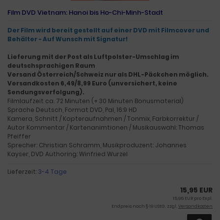
Film DVD Vietnam: Hanoi bis Ho-Chi-Minh-Stadt
Der Film wird bereit gestellt auf einer DVD mit Filmcover und
Behälter - Auf Wunsch mit Signatur!
Lieferung mit der Post als Luftpolster-Umschlag im
deutschsprachigen Raum
Versand Österreich/Schweiz nur als DHL-Päckchen möglich.
Versandkosten 6,49/8,99 Euro (unversichert, keine
Sendungsverfolgung).
Filmlaufzeit ca. 72 Minuten (+ 30 Minuten Bonusmaterial)
Sprache Deutsch, Format DVD, Pal, 16:9 HD
Kamera, Schnitt / Kopteraufnahmen / Tonmix, Farbkorrektur /
Autor Kommentar / Kartenanimtionen / Musikauswahl: Thomas
Pfeiffer
Sprecher: Christian Schramm, Musikproduzent: Johannes
Kayser, DVD Authoring: Winfried Wurzel
Lieferzeit:
3-4 Tage
15,95 EUR
15,95 EUR pro Expl.
Endpreis nach § 19 UStG. zzgl.
Versandkosten