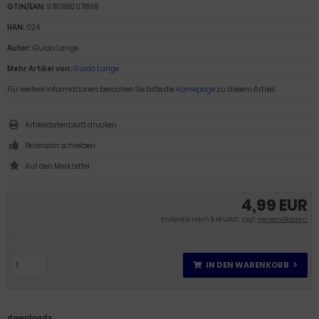
GTIN/EAN:
9783982078168
HAN:
024
Autor:
Guido Lange
Mehr Artikel von:
Guido Lange
Für weitere Informationen besuchen Sie bitte die
Homepage
zu diesem Artikel.
Artikeldatenblatt drucken
Rezension schreiben
4,99 EUR
Endpreis nach § 19 UStG. zzgl.
Versandkosten
IN DEN WARENKORB
downloads