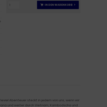
IN DEN WARENKORB
e
ieviel Abenteuer steckt in jedem von uns, wenn wir
swana und weiter durch Vietnam, Kambodscha und