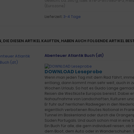
Gewicht ca. 350 g, ISBN: 978-3-9117580-9-3, Preis
(Eurozone)
Lieferzeit:
3-4 Tage
, DIE DIESEN ARTIKEL KAUFTEN, HABEN AUCH FOLGENDE ARTIKEL BEST
Abenteuer Atlantik Buch (dt)
DOWNLOAD Leseprobe
Wenn man jeden Tag mit dem Rad fährt, imm
entlang, dann kommt man sehr weit, auch in zw
Wochen Urlaub. So hat es Guido Lange gemacht
Reisen die Westküste Europas bereist. Dabei e
Nahaufnahme von Landschaften, Kulturen un
Er fuhr auf herrlichen Radwegen in den Nieder
eigentlich verbotenen Routes National in Frank
Tunnel im Baskenland oder durch die Orange
Süden Portugals. Und auch schon mal in eine 
Ein Buch für alle, die gern individuell reisen, o
dem Boot, dem Auto oder in Wanderschuhen. Ein