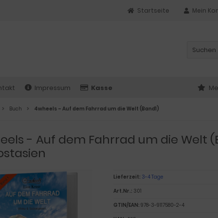
Startseite
Mein Ko
ntakt
Impressum
Kasse
Me
Buch
4wheels – Auf dem Fahrrad um die Welt (Band1)
els - Auf dem Fahrrad um die Welt (B
ostasien
Lieferzeit:
3-4 Tage
Art.Nr.:
301
GTIN/EAN:
978-3-9117580-2-4