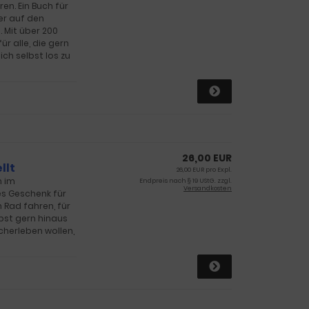
n. Ein Buch für
der auf den
 Mit über 200
ür alle, die gern
ch selbst los zu
26,00 EUR
llt
26,00 EUR pro Expl.
n im
Endpreis nach § 19 UStG. zzgl.
Versandkosten
es Geschenk für
rn Rad fahren, für
lbst gern hinaus
herleben wollen,