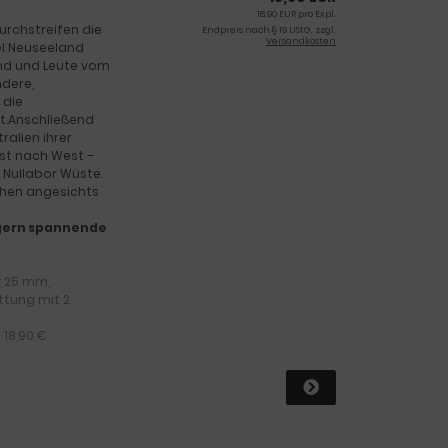
18,90 EUR pro Expl.
urchstreifen die
Endpreis nach § 19 UStG. zzgl.
Versandkosten
el Neuseeland
and und Leute vom
ndere,
 die
bt.Anschließend
ralien ihrer
st nach West –
 Nullabor Wüste.
ehen angesichts
d gern spannende
 x 25 mm,
ttung mit 2
 18,90 €