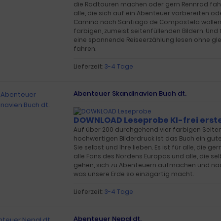
die Radtouren machen oder gern Rennrad fahre
alle, die sich auf ein Abenteuer vorbereiten o
Camino nach Santiago de Compostela wollen.
farbigen, zumeist seitenfüllenden Bildern. Und f
eine spannende Reiseerzählung lesen ohne glei
fahren.
Lieferzeit:
3-4 Tage
Abenteuer Skandinavien Buch dt.
DOWNLOAD Leseprobe
KI-frei erste
Auf über 200 durchgehend vier farbigen Seite
hochwertigen Bilderdruck ist das Buch ein gut
Sie selbst und Ihre lieben. Es ist für alle, die ge
alle Fans des Nordens Europas und alle, die se
gehen, sich zu Abenteuern aufmachen und nac
was unsere Erde so einzigartig macht.
Lieferzeit:
3-4 Tage
Abenteuer Nepal dt.