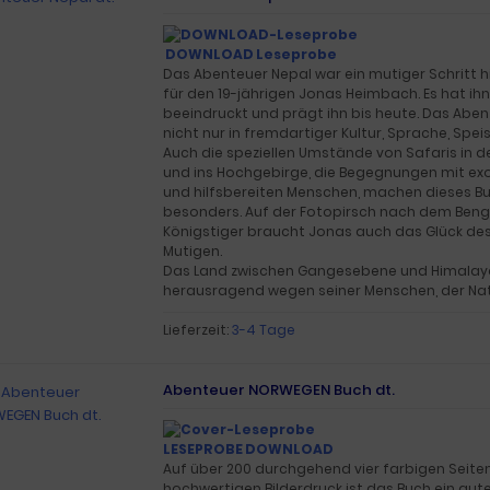
DOWNLOAD Leseprobe
Das Abenteuer Nepal war ein mutiger Schritt hi
für den 19-jährigen Jonas Heimbach. Es hat ihn
beeindruckt und prägt ihn bis heute. Das Abe
nicht nur in fremdartiger Kultur, Sprache, Spei
Auch die speziellen Umstände von Safaris in 
und ins Hochgebirge, die Begegnungen mit exo
und hilfsbereiten Menschen, machen dieses B
besonders. Auf der Fotopirsch nach dem Beng
Königstiger braucht Jonas auch das Glück des
Mutigen.
Das Land zwischen Gangesebene und Himalaya
herausragend wegen seiner Menschen, der Natu
Lieferzeit:
3-4 Tage
Abenteuer NORWEGEN Buch dt.
LESEPROBE DOWNLOAD
Auf über 200 durchgehend vier farbigen Seite
hochwertigen Bilderdruck ist das Buch ein gut