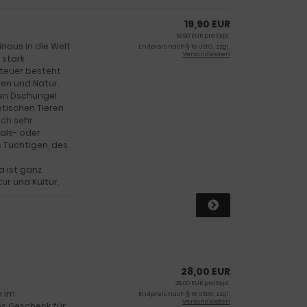
19,90 EUR
19,90 EUR pro Expl.
naus in die Welt
Endpreis nach § 19 UStG. zzgl.
Versandkosten
 stark
nteuer besteht
sen und Natur.
den Dschungel
tischen Tieren
uch sehr
als- oder
 Tüchtigen, des
 ist ganz
r und Kultur.
28,00 EUR
28,00 EUR pro Expl.
n im
Endpreis nach § 19 UStG. zzgl.
Versandkosten
es Geschenk für