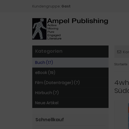
Kundengruppe:
Gast
Kategorien
Ko
Buch (17)
Startseite
eBook (19)
4whe
Film (Datenträger) (7)
Süd
Hörbuch (7)
Neue Artikel
Schnellkauf