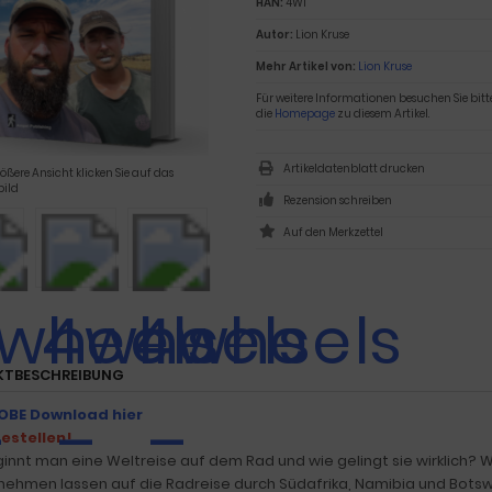
HAN:
4W1
Autor:
Lion Kruse
Mehr Artikel von:
Lion Kruse
Für weitere Informationen besuchen Sie bitt
die
Homepage
zu diesem Artikel.
Artikeldatenblatt drucken
rößere Ansicht klicken Sie auf das
ild
Rezension schreiben
KTBESCHREIBUNG
OBE Download hier
bestellen!
innt man eine Weltreise auf dem Rad und wie gelingt sie wirklich? W
nehmen lassen auf die Radreise durch Südafrika, Namibia und Bot