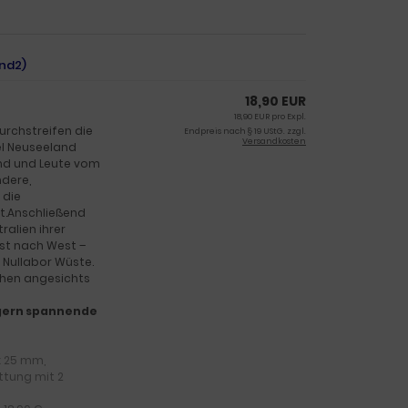
and2)
18,90 EUR
18,90 EUR pro Expl.
urchstreifen die
Endpreis nach § 19 UStG. zzgl.
Versandkosten
el Neuseeland
and und Leute vom
ndere,
 die
bt.Anschließend
ralien ihrer
st nach West –
 Nullabor Wüste.
ehen angesichts
d gern spannende
 x 25 mm,
ttung mit 2