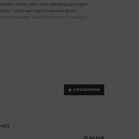
 schreibt. Näher kann man den Begegnungen,
ddy - nicht sein als mit diesem Buch!
rt in liebevoller Ausstattung mit 2 farbigen
IHRE MEINUNG
and2)
18,90 EUR