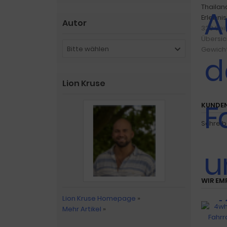
Thailan
Erlebni
Autor
320 Sei
Übersic
Bitte wählen
Gewicht
Lion Kruse
KUNDEN
Schreib
WIR EM
Lion Kruse Homepage
»
Mehr Artikel
»