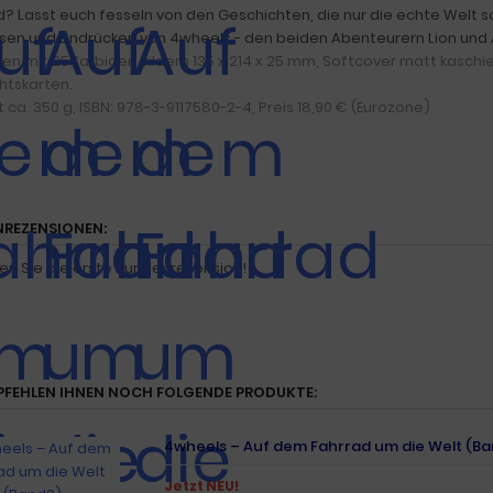
d? Lasst euch fesseln von den Geschichten, die nur die echte Welt
ssen und Eindrücken von 4wheels - den beiden Abenteurern Lion und A
ten mit 25 farbigen Bildern 135 x 214 x 25 mm, Softcover matt kaschie
htskarten.
 ca. 350 g, ISBN: 978-3-9117580-2-4, Preis 18,90 € (Eurozone)
REZENSIONEN:
en Sie die erste Kundenrezension!
PFEHLEN IHNEN NOCH FOLGENDE PRODUKTE:
4wheels – Auf dem Fahrrad um die Welt (B
Jetzt NEU!