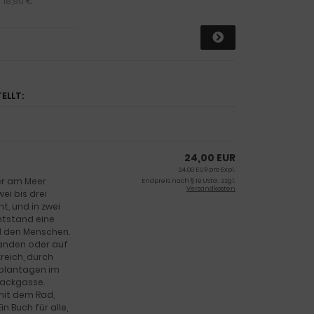
 18,90 €
ELLT:
24,00 EUR
24,00 EUR pro Expl.
er am Meer
Endpreis nach § 19 UStG. zzgl.
Versandkosten
ei bis drei
, und in zwei
ntstand eine
d den Menschen.
landen oder auf
reich, durch
nplantagen im
Sackgasse.
b mit dem Rad,
 Buch für alle,