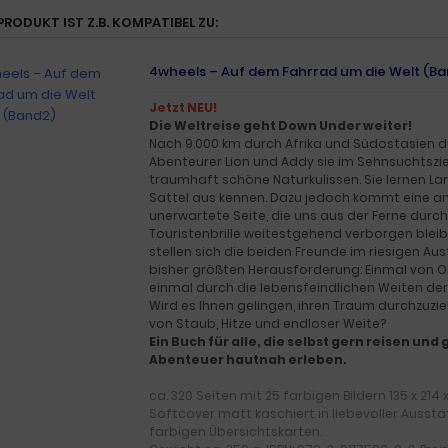
PRODUKT IST Z.B. KOMPATIBEL ZU:
4wheels – Auf dem Fahrrad um die Welt (B
Jetzt NEU!
Die Weltreise geht Down Under weiter!
Nach 9.000 km durch Afrika und Südostasien d
Abenteurer Lion und Addy sie im Sehnsuchtszi
traumhaft schöne Naturkulissen. Sie lernen L
Sattel aus kennen. Dazu jedoch kommt eine a
unerwartete Seite, die uns aus der Ferne durch
Touristenbrille weitestgehend verborgen blei
stellen sich die beiden Freunde im riesigen Aust
bisher größten Herausforderung: Einmal von O
einmal durch die lebensfeindlichen Weiten der
Wird es Ihnen gelingen, ihren Traum durchzuzi
von Staub, Hitze und endloser Weite?
Ein Buch für alle, die selbst gern reisen un
Abenteuer hautnah erleben.
ca. 320 Seiten mit 25 farbigen Bildern 135 x 214
Softcover matt kaschiert in liebevoller Aussta
farbigen Übersichtskarten.