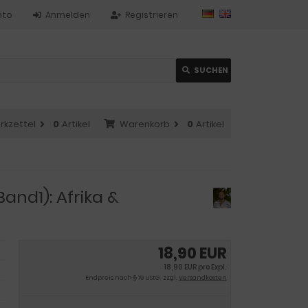
nto
Anmelden
Registrieren
SUCHEN
rkzettel
0
Artikel
Warenkorb
0
Artikel
and1): Afrika &
18,90 EUR
18,90 EUR pro Expl.
Endpreis nach § 19 UStG. zzgl.
Versandkosten