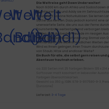
Die Weltreise geht Down Under weiter!
Nach 9.000 km durch Afrika und Südostasien d
Abenteurer Lion und Addy sie im Sehnsuchtszi
traumhaft schöne Naturkulissen. Sie lernen L
Sattel aus kennen. Dazu jedoch kommt eine a
unerwartete Seite, die uns aus der Ferne durch
Touristenbrille weitestgehend verborgen blei
stellen sich die beiden Freunde im riesigen Aust
bisher größten Herausforderung: Einmal von O
einmal durch die lebensfeindlichen Weiten der
Wird es Ihnen gelingen, ihren Traum durchzuzi
von Staub, Hitze und endloser Weite?
Ein Buch für alle, die selbst gern reisen un
Abenteuer hautnah erleben.
ca. 320 Seiten mit 25 farbigen Bildern 135 x 214
Softcover matt kaschiert in liebevoller Aussta
farbigen Übersichtskarten.
Gewicht ca. 350 g, ISBN: 978-3-9117580-9-3, Preis
(Eurozone)
Lieferzeit:
3-4 Tage