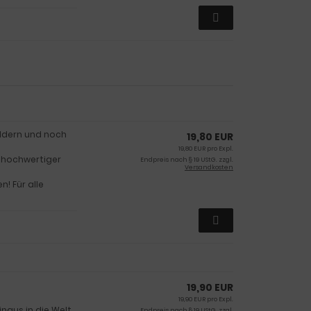
ildern und noch
19,80 EUR
19,80 EUR pro Expl.
, hochwertiger
Endpreis nach § 19 UStG. zzgl.
Versandkosten
n! Für alle
19,90 EUR
19,90 EUR pro Expl.
naus in die Welt
Endpreis nach § 19 UStG. zzgl.