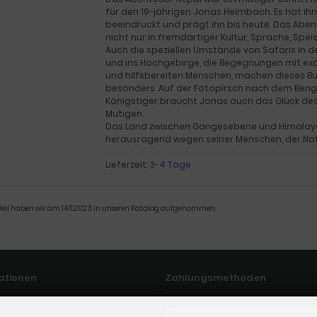
für den 19-jährigen Jonas Heimbach. Es hat ihn
beeindruckt und prägt ihn bis heute. Das Abe
nicht nur in fremdartiger Kultur, Sprache, Spei
Auch die speziellen Umstände von Safaris in 
und ins Hochgebirge, die Begegnungen mit exo
und hilfsbereiten Menschen, machen dieses B
besonders. Auf der Fotopirsch nach dem Beng
Königstiger braucht Jonas auch das Glück des
Mutigen.
Das Land zwischen Gangesebene und Himalaya
herausragend wegen seiner Menschen, der Natu
Lieferzeit:
3-4 Tage
ikel haben wir am 14.11.2023 in unseren Katalog aufgenommen.
ationen
Zahlungsmethoden
st, Radio & TV mit den Autoren