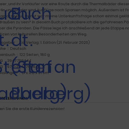
eer, und ihr Vorläufer war eine Route durch die Thermalbäder diese
 Hin und wieder sind Ausflüge nach Spanien möglich. Außerdem ist 
platzkultur. Damit war meine Unterkunftsfrage schon einmal geklär
raußen zu sein? In diesem Buch protokolliere ich die gefahrenen P
ber die Pyrenäen. Die Pässe lege ich anschließend an jede Etappe no
izen von kulturellen Besonderheiten am Weg.
Herausgeber ‏ : ‎ Kid Verlag; 1. Edition (21. Februar 2020)
Sprache ‏ : ‎ Deutsch
Taschenbuch ‏ : ‎ 122 Seiten, 180 g
ISBN-10 ‏ : ‎ 3947759444
ISBN-13 ‏ : ‎ 978-3947759446
Abmessungen ‏ : ‎ 15 x 0.8 x 21 cm
REZENSIONEN:
en Sie die erste Kundenrezension!