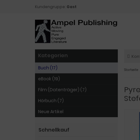
Kundengruppe:
Gast
Kategorien
Kon
Buch (17)
Startseite
eBook (19)
Pyre
Film (Datenträger) (7)
Ste
Hörbuch (7)
Neue Artikel
Schnellkauf