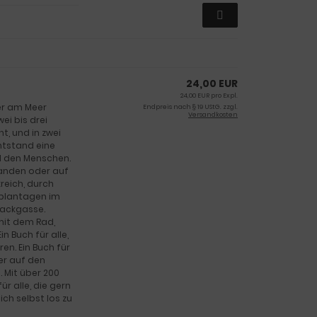
24,00 EUR
24,00 EUR pro Expl.
er am Meer
Endpreis nach § 19 UStG. zzgl.
Versandkosten
ei bis drei
, und in zwei
ntstand eine
d den Menschen.
landen oder auf
reich, durch
nplantagen im
Sackgasse.
b mit dem Rad,
 Buch für alle,
n. Ein Buch für
der auf den
 Mit über 200
ür alle, die gern
ch selbst los zu