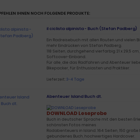
PFEHLEN IHNEN NOCH FOLGENDE PRODUKTE:
il ciclista alpinista - Buch (Stefan Padberg)
Ein Radreisebuch mit allen Routen und vielen B
mehr Eindrücken von Stefan Padberg.
118 Seiten, durchgehend vierfarbig 21 x 29,5 cm
Softcover-Einband.
Für alle, die das Radfahren und Abenteuer liebe
Bikepacker, für Enthusiasten und Praktiker.
Lieferzeit:
3-4 Tage
Abenteuer Island Buch dt.
DOWNLOAD Leseprobe
Buch in deutscher Sprache mit den besten Erl
schönsten Fotos meines
Radabenteuers in Island. 164 Seiten, 150 große B
gebundenes Buch, hochwertiges Hardcover.