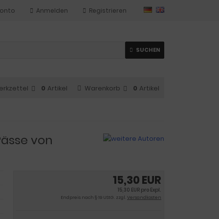
Konto
Anmelden
Registrieren
SUCHEN
erkzettel
0
Artikel
Warenkorb
0
Artikel
Pässe von
15,30 EUR
15,30 EUR pro Expl.
Endpreis nach § 19 UStG. zzgl.
Versandkosten