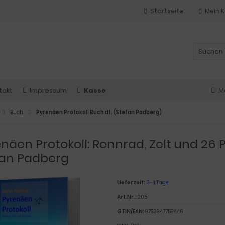
Startseite
Mein 
takt
Impressum
Kasse
M
Buch
Pyrenäen Protokoll Buch dt. (Stefan Padberg)
näen Protokoll: Rennrad, Zelt und 26 
fan Padberg
Lieferzeit:
3-4 Tage
Art.Nr.:
205
GTIN/EAN:
9783947759446