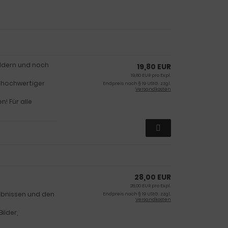
ildern und noch
19,80 EUR
19,80 EUR pro Expl.
, hochwertiger
Endpreis nach § 19 UStG. zzgl.
Versandkosten
n! Für alle
28,00 EUR
28,00 EUR pro Expl.
ebnissen und den
Endpreis nach § 19 UStG. zzgl.
Versandkosten
ilder,