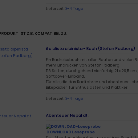
Lieferzeit:
3-4 Tage
PRODUKT IST Z.B. KOMPATIBEL ZU:
il ciclista alpinista - Buch (Stefan Padberg)
Ein Radreisebuch mit allen Routen und vielen B
mehr Eindrücken von Stefan Padberg.
118 Seiten, durchgehend vierfarbig 21 x 29,5 cm
Softcover-Einband.
Für alle, die das Radfahren und Abenteuer liebe
Bikepacker, für Enthusiasten und Praktiker.
Lieferzeit:
3-4 Tage
Abenteuer Nepal dt.
DOWNLOAD Leseprobe
Das Abenteuer Nepal war ein mutiger Schritt hi