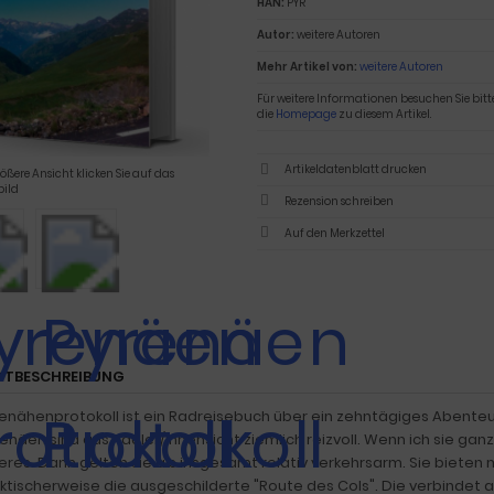
HAN:
PYR
Autor:
weitere Autoren
Mehr Artikel von:
weitere Autoren
Für weitere Informationen besuchen Sie bitt
die
Homepage
zu diesem Artikel.
Artikeldatenblatt drucken
rößere Ansicht klicken Sie auf das
ild
Rezension schreiben
KTBESCHREIBUNG
enähenprotokoll ist ein Radreisebuch über ein zehntägiges Abenteu
renäen sind aus Radler/innensicht ziemlich reizvoll. Wenn ich sie ga
eres. Dann gelten sie als insgesamt relativ verkehrsarm. Sie bieten
ktischerweise die ausgeschilderte "Route des Cols". Die verbindet