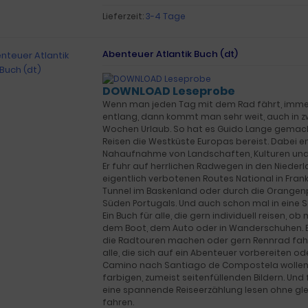
Lieferzeit:
3-4 Tage
Abenteuer Atlantik Buch (dt)
DOWNLOAD Leseprobe
Wenn man jeden Tag mit dem Rad fährt, imm
entlang, dann kommt man sehr weit, auch in zw
Wochen Urlaub. So hat es Guido Lange gemacht
Reisen die Westküste Europas bereist. Dabei e
Nahaufnahme von Landschaften, Kulturen un
Er fuhr auf herrlichen Radwegen in den Nieder
eigentlich verbotenen Routes National in Frank
Tunnel im Baskenland oder durch die Orange
Süden Portugals. Und auch schon mal in eine 
Ein Buch für alle, die gern individuell reisen, o
dem Boot, dem Auto oder in Wanderschuhen. Ein
die Radtouren machen oder gern Rennrad fahre
alle, die sich auf ein Abenteuer vorbereiten o
Camino nach Santiago de Compostela wollen.
farbigen, zumeist seitenfüllenden Bildern. Und f
eine spannende Reiseerzählung lesen ohne glei
fahren.