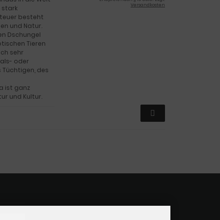
Versandkosten
 stark
nteuer besteht
sen und Natur.
den Dschungel
tischen Tieren
uch sehr
als- oder
 Tüchtigen, des
 ist ganz
r und Kultur.