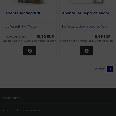
Abenteuer Nepal dt.
Abenteuer Nepal dt. eBook
Lieferzeit:
3-4 Tage
Lieferzeit:
download sofort
19,90 EUR
6,99 EUR
19,90 EUR pro Expl.
Endpreis nach § 19 UStG. zzgl.
Versandkosten
Endpreis nach § 19 UStG. zzgl.
Versandkosten
Seiten:
1
Mehr über...
Kontakt zu den Autoren