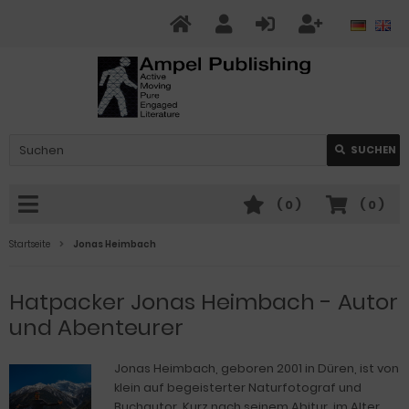
SUCHEN
(
0
)
(
0
)
Startseite
Jonas Heimbach
Hatpacker Jonas Heimbach - Autor
und Abenteurer
Jonas Heimbach, geboren 2001 in Düren, ist von
klein auf begeisterter Naturfotograf und
Buchautor. Kurz nach seinem Abitur, im Alter