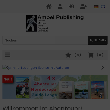
SUCHEN
(
0
)
(
0
)
Willkommen im Abenteuer!