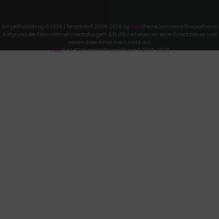
AmpelPublishing © 2026 | Template © 2009-2026 by
mod
ified eCommerce Shopsoftware
Aufgrund des Kleinunternehmerstatus gem. § 19 UStG erheben wir keine Umsatzsteuer und
weisen diese daher auch nicht aus.
mod
ified eCommerce Shopsoftware © 2009-2026