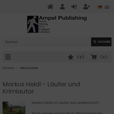
SUCHEN
(
0
)
(
0
)
Startseite
Markus Heidl
Markus Heidl - Läufer und
Krimiautor
Markus Heidl ist Läufer aus Leidenschaft.
Nach seinem ersten Buch "Bitte laufen Sie