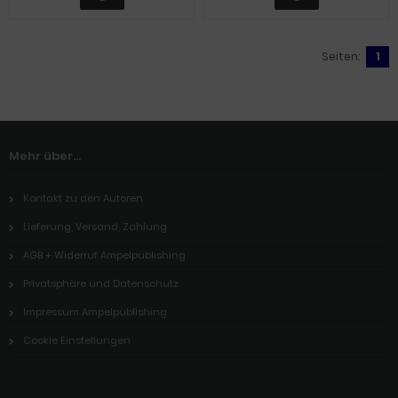
Seiten:
1
Mehr über...
Kontakt zu den Autoren
Lieferung, Versand, Zahlung
AGB + Widerruf Ampelpublishing
Privatsphäre und Datenschutz
Impressum Ampelpublishing
Cookie Einstellungen