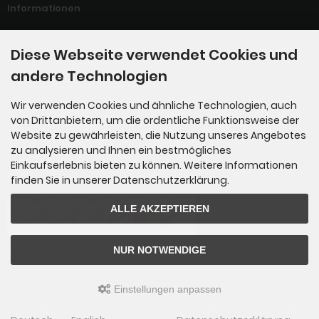
Informationen
Podcast, Radio & TV mit den Autoren
Diese Webseite verwendet Cookies und
Termine der Autoren
andere Technologien
Lieblingsbuchhandlungen
Wir verwenden Cookies und ähnliche Technologien, auch
Hörbuch-Händler
von Drittanbietern, um die ordentliche Funktionsweise der
Website zu gewährleisten, die Nutzung unseres Angebotes
zu analysieren und Ihnen ein bestmögliches
Zahlungsmethoden
Einkaufserlebnis bieten zu können. Weitere Informationen
finden Sie in unserer Datenschutzerklärung.
ALLE AKZEPTIEREN
NUR NOTWENDIGE
Zahlungsmethoden werden im Kaufprozess angeboten.
Einstellungen anpassen
AmpelPublishing © 2026 | Template © 2009-2026 by
mod
ified eCommerce Shopsoftware