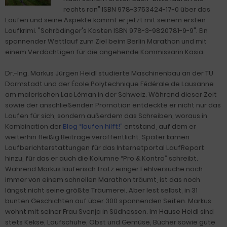
rechts ran" ISBN 978-3753424-17-0 über das
Laufen und seine Aspekte kommt er jetzt mit seinem ersten
Laufkrimi. "Schrödinger's Kasten ISBN 978-3-9820781-9-9". Ein
spannender Wettlauf zum Ziel beim Berlin Marathon und mit
einem Verdächtigen für die angehende Kommissarin Kasia.
Dr.-Ing. Markus Jürgen Heidl studierte Maschinenbau an der TU
Darmstadt und der École Polytechnique Fédérale de Lausanne
am malerischen Lac Léman in der Schweiz. Während dieser Zeit
sowie der anschließenden Promotion entdeckte er nicht nur das
Laufen für sich, sondern außerdem das Schreiben, woraus in
Kombination der
Blog “laufen hilft!”
entstand, auf dem er
weiterhin fleißig Beiträge veröffentlicht. Später kamen
Laufberichterstattungen für das Internetportal LaufReport
hinzu, für das er auch die Kolumne “Pro & Kontra” schreibt.
Während Markus läuferisch trotz einiger Fehlversuche noch
immer von einem schnellen Marathon träumt, ist das noch
längst nicht seine größte Träumerei. Aber lest selbst, in 31
bunten Geschichten auf über 300 spannenden Seiten. Markus
wohnt mit seiner Frau Svenja in Südhessen. Im Hause Heidl sind
stets Kekse, Laufschuhe, Obst und Gemüse, Bücher sowie gute